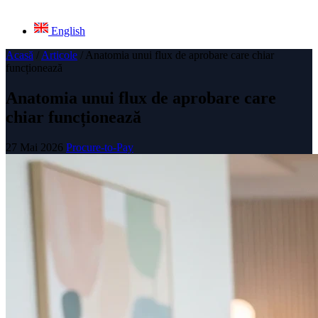
English
Acasă
/
Articole
/
Anatomia unui flux de aprobare care chiar
funcționează
Anatomia unui flux de aprobare care
chiar funcționează
27 Mai 2026
Procure-to-Pay