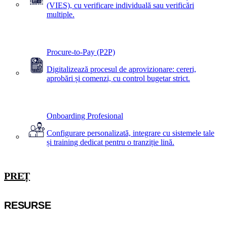
(VIES), cu verificare individuală sau verificări
multiple.
Procure-to-Pay (P2P)
Digitalizează procesul de aprovizionare: cereri,
aprobări și comenzi, cu control bugetar strict.
Onboarding Profesional
Configurare personalizată, integrare cu sistemele tale
și training dedicat pentru o tranziție lină.
PREȚ
RESURSE