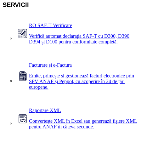
SERVICII
RO SAF-T Verificare
Verifică automat declarația SAF-T cu D300, D390,
D394 și D100 pentru conformitate completă.
Facturare și e-Factura
Emite, primește și gestionează facturi electronice prin
SPV ANAF și Peppol, cu acoperire în 24 de țări
europene.
Raportare XML
Convertește XML în Excel sau generează fișiere XML
pentru ANAF în câteva secunde.